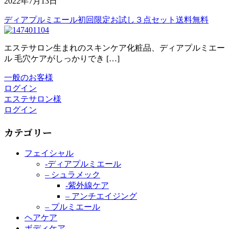
2022年7月13日
ディアプルミエール初回限定お試し３点セット送料無料
エステサロン生まれのスキンケア化粧品、ディアプルミエー
ル 毛穴ケアがしっかりでき […]
一般のお客様
ログイン
エステサロン様
ログイン
カテゴリー
フェイシャル
-ディアプルミエール
– シュラメック
-紫外線ケア
– アンチエイジング
– プルミエール
ヘアケア
ボディケア