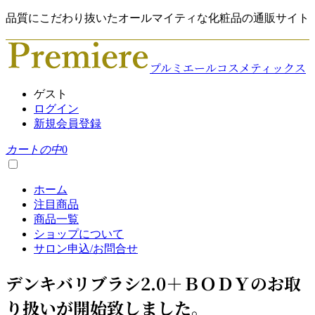
品質にこだわり抜いたオールマイティな化粧品の通販サイト
プルミエールコスメティックス
ゲスト
ログイン
新規会員登録
カートの中
0
ホーム
注目商品
商品一覧
ショップについて
サロン申込/お問合せ
デンキバリブラシ2.0＋ＢＯＤＹのお取
り扱いが開始致しました。