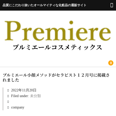
品質にこだわり抜いたオールマイティな化粧品の通販サイト
プルミエールコスメティックス
0
プルミエール小顔メソッドがセラピスト１２月号に掲載さ
ホーム
れました
注目商品
2022年11月20日
Filed under:
未分類
商品一覧
ショップについて
company