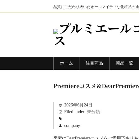
品質にこだわり抜いたオールマイティな化粧品の通
プルミエール
ス
ホーム
注目商品
商品一覧
Premiereコスメ＆DearPr
2026年6月24日
Filed under:
未分類
company
平素はDearPremiereコスメをご愛用下さ