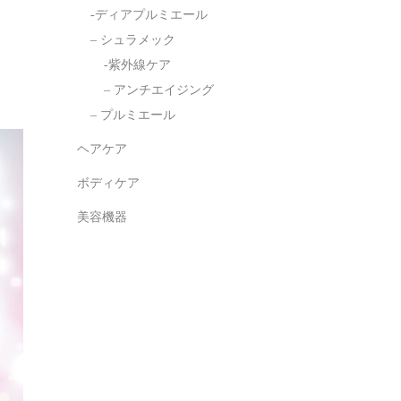
-ディアプルミエール
– シュラメック
-紫外線ケア
– アンチエイジング
– プルミエール
ヘアケア
ボディケア
美容機器